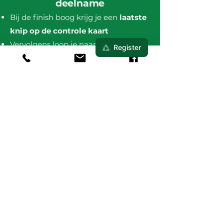
deelname
Bij de finish boog krijg je een
laatste
knip op de controle kaart
Vervolgens loop je naar het
registratiebureau
, waar wordt
gecontroleerd of je die dag alle
controleposten
hebt gepasseerd.
Is alles in orde?
- Loop je meer dan 1 dag:​
Je
polsbandje wordt gescand
en je
ontvangt een
nieuwe controlekaart
voor de volgende dag die je mee
loopt.
- Klaar met lopen:
Je
polsbandje wordt gescand
en je
ontvangt
de 4daagse Pin ​