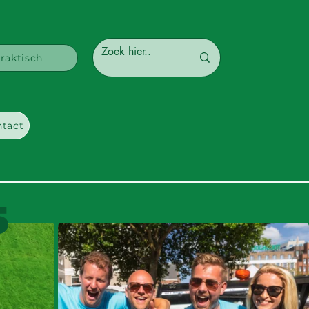
raktisch
tact
5