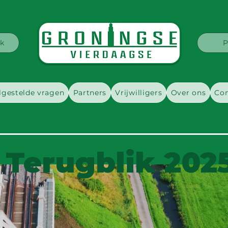
k
P
lgestelde vragen
Partners
Vrijwilligers
Over ons
Con
Terugblik 202