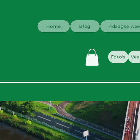
Home
Blog
4daagse wee
Foto's
Vee