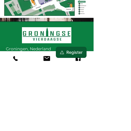
Groningen, Nederland
Mail:
info@groningse4daagse.nl
Tel:
0850450060
Op de hoogte blijven
Blijf op de hoogte van nieuwe
routes, acties en updates.