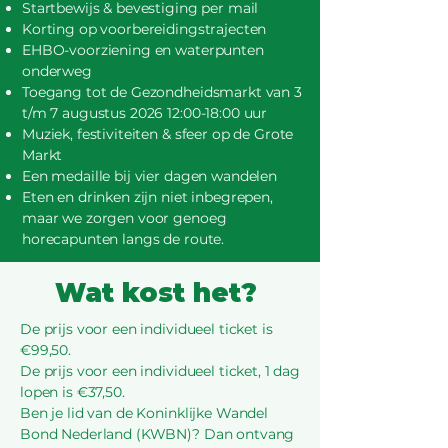
Startbewijs & bevestiging per mail
Korting op voorbereidingstrajecten
EHBO-voorziening en waterpunten
onderweg
Toegang tot de Gezondheidsmarkt van 3
t/m 7 augustus 2026 12:00-18:00 uur
Muziek, festiviteiten & sfeer op de Grote
Markt
Een medaille bij vier dagen wandelen
Eten en drinken zijn niet inbegrepen,
maar we zorgen voor genoeg
horecapunten langs de route.
Wat kost het?
De prijs voor een individueel ticket is
€99,50.
De prijs voor een individueel ticket, 1 dag
lopen is €37,50.
Ben je lid van de Koninklijke Wandel
Bond Nederland (KWBN)? Dan ontvang