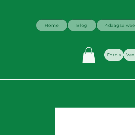
Home
Blog
4daagse wee
Foto's
Vee