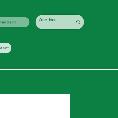
raktisch
tact