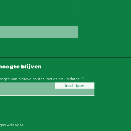
Cap
Prijs
€ 15,00
incl.BTW
|
Afhalen
hoogte blijven
hoogte van nieuwe routes, acties en updates.
Inschrijven
gse 4daagse