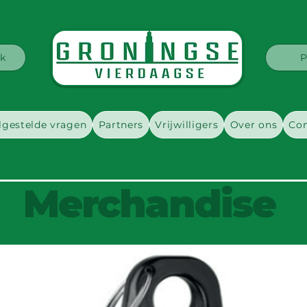
k
P
lgestelde vragen
Partners
Vrijwilligers
Over ons
Con
Merchandise