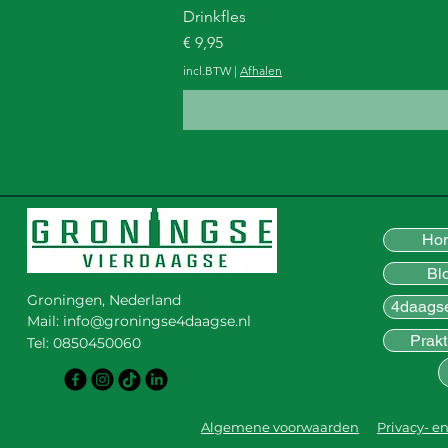
Drinkfles
Prijs
€ 9,95
incl.BTW
|
Afhalen
Ho
Bl
Groningen, Nederland
4daags
Mail:
info@groningse4daagse.nl
Prakt
Tel: 0850450060
Algemene voorwaarden
Privacy- e