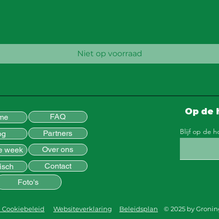
Snel overzicht
Niet op voorraad
Op de 
FAQ
me
Blijf op de 
Partners
og
Over ons
e week
Contact
isch
Foto's
n Cookiebeleid
Websiteverklaring
Beleidsplan
© 2025 by Gronin