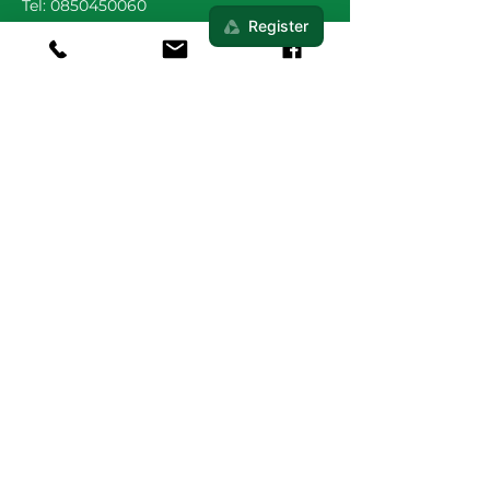
Tel:
0850450060
Op de hoogte blijven
Blijf op de hoogte van nieuwe
routes, acties en updates.
Inschrijven
Algemene voorwaarden
Privacy- en
Cookiebeleid
Websiteverklaring
Beleidsplan
© 2025 by Groningse 4daagse