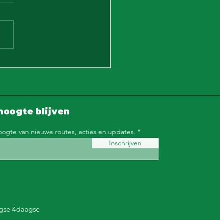
 TV || Qbuzz zet
ra vroeg bussen in
r lopers Groningse
agse
hoogte blijven
hoogte van nieuwe routes, acties en updates.
Inschrijven
gse 4daagse