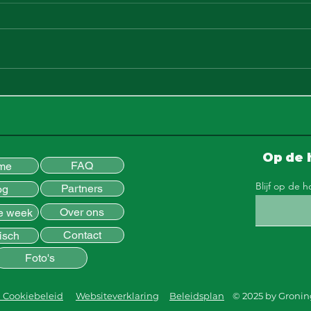
Groninger Internet
OOG
Courant || Extra vroege
ext
bussen tijdens
voo
Groningse 4daagse
4da
Op de 
FAQ
me
Blijf op de 
Partners
og
Over ons
e week
Contact
isch
Foto's
n Cookiebeleid
Websiteverklaring
Beleidsplan
© 2025 by Gronin