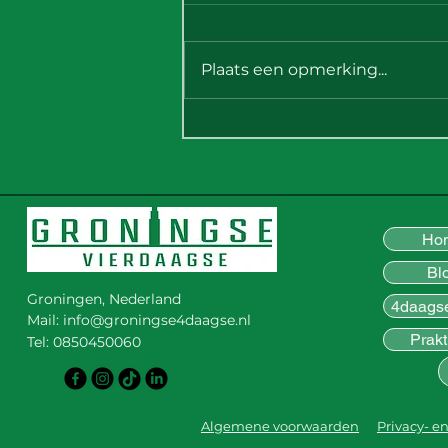
Plaats een opmerking...
Nieuwsbrief
Groningse 4daagse ||
30 juli 2026
Ho
Bl
Groningen, Nederland
4daags
Mail:
info@groningse4daagse.nl
Prakt
Tel: 0850450060
Algemene voorwaarden
Privacy- e