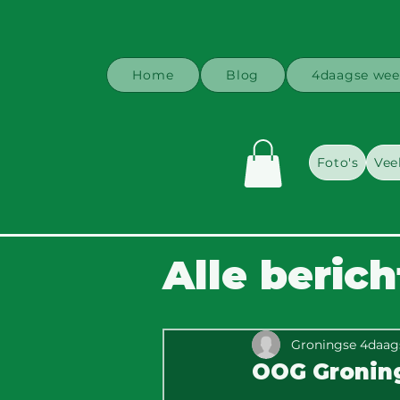
Home
Blog
4daagse wee
Foto's
Vee
Alle beric
Groningse 4daag
OOG Groning