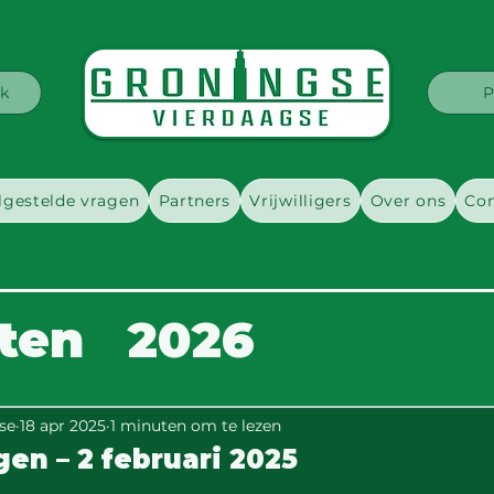
k
P
lgestelde vragen
Partners
Vrijwilligers
Over ons
Con
hten
2026
se
18 apr 2025
1 minuten om te lezen
en – 2 februari 2025