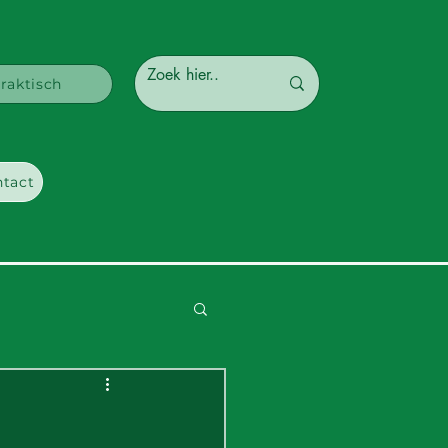
raktisch
tact